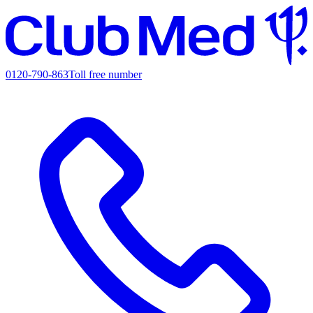
0120-790-863
Toll free number