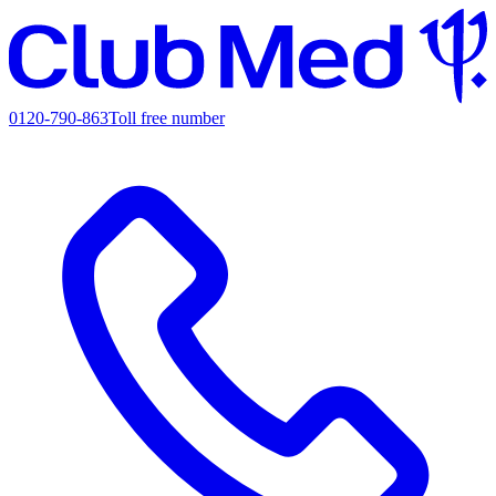
0120-790-863
Toll free number