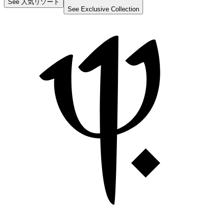
See
人気リゾート
See
Exclusive Collection