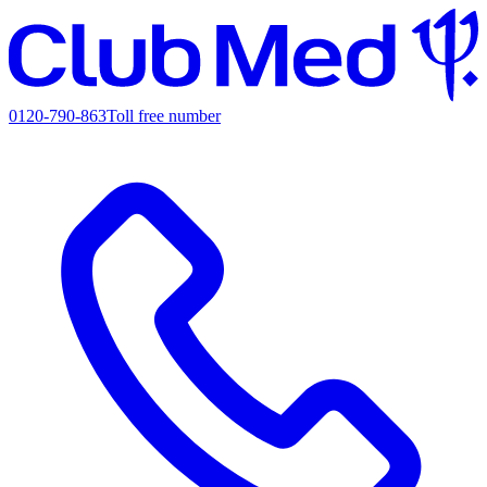
0120-790-863
Toll free number