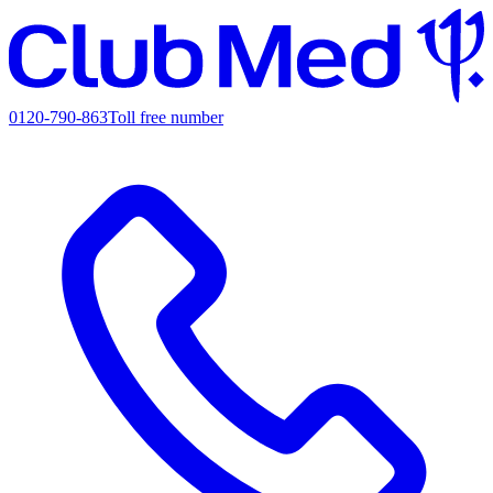
0120-790-863
Toll free number