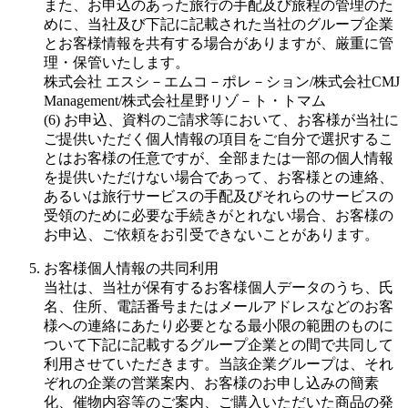
また、お申込のあった旅行の手配及び旅程の管理のた
めに、当社及び下記に記載された当社のグループ企業
とお客様情報を共有する場合がありますが、厳重に管
理・保管いたします。
株式会社 エスシ－エムコ－ポレ－ション/株式会社CMJ
Management/株式会社星野リゾ－ト・トマム
(6) お申込、資料のご請求等において、お客様が当社に
ご提供いただく個人情報の項目をご自分で選択するこ
とはお客様の任意ですが、全部または一部の個人情報
を提供いただけない場合であって、お客様との連絡、
あるいは旅行サービスの手配及びそれらのサービスの
受領のために必要な手続きがとれない場合、お客様の
お申込、ご依頼をお引受できないことがあります。
お客様個人情報の共同利用
当社は、当社が保有するお客様個人データのうち、氏
名、住所、電話番号またはメールアドレスなどのお客
様への連絡にあたり必要となる最小限の範囲のものに
ついて下記に記載するグループ企業との間で共同して
利用させていただきます。当該企業グループは、それ
ぞれの企業の営業案内、お客様のお申し込みの簡素
化、催物内容等のご案内、ご購入いただいた商品の発