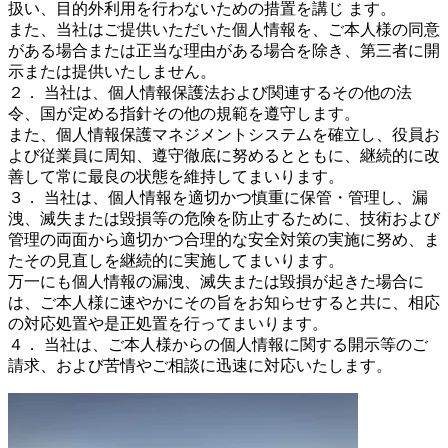
扱い、目的外利用を行わないための措置を講じ ます。
また、当社はご提供いただいた個人情報を、ご本人様の同意
がある場合または正当な理由がある場合を除き、第三者に開
示または提供いたしません。
２． 当社は、個人情報保護法および関連するその他の法
令、国が定める指針その他の規範を遵守します。
また、個人情報保護マネジメントシステムを確立し、役員お
よび従業員に周知、遵守徹底に努めるとともに、継続的に改
善して常に最良の状態を維持してまいります。
３． 当社は、個人情報を適切かつ慎重に保管・管理し、漏
洩、滅失または毀損等の危険を防止するために、技術および
管理の両面から適切かつ合理的な安全対策の実施に努め、ま
たその見直しを継続的に実施してまいります。
万一にも個人情報の漏洩、滅失または毀損が起きた場合に
は、ご本人様に速やかにその旨をお知らせすると共に、相応
の対応処置や是正処置を行ってまいります。
４． 当社は、ご本人様からの個人情報に関する開示等のご
請求、および苦情やご相談に迅速に対応いたします。