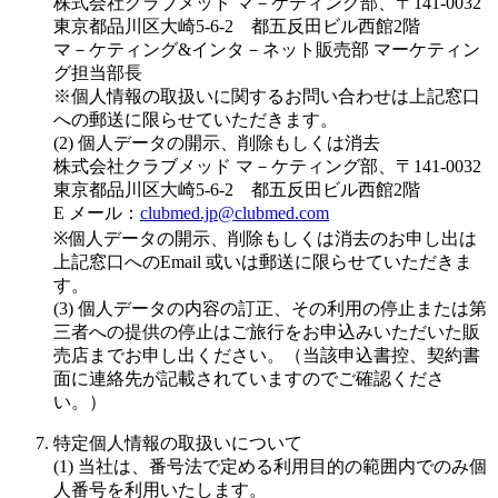
株式会社クラブメッド マ－ケティング部、〒141-0032
東京都品川区大崎5-6-2 都五反田ビル西館2階
マ－ケティング&インタ－ネット販売部 マーケティン
グ担当部長
※個人情報の取扱いに関するお問い合わせは上記窓口
への郵送に限らせていただきます。
(2) 個人データの開示、削除もしくは消去
株式会社クラブメッド マ－ケティング部、〒141-0032
東京都品川区大崎5-6-2 都五反田ビル西館2階
E メール：
clubmed.jp@clubmed.com
※個人データの開示、削除もしくは消去のお申し出は
上記窓口へのEmail 或いは郵送に限らせていただきま
す。
(3) 個人データの内容の訂正、その利用の停止または第
三者への提供の停止はご旅行をお申込みいただいた販
売店までお申し出ください。（当該申込書控、契約書
面に連絡先が記載されていますのでご確認くださ
い。）
特定個人情報の取扱いについて
(1) 当社は、番号法で定める利用目的の範囲内でのみ個
人番号を利用いたします。