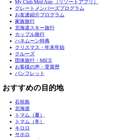
My Club Med App （リゾートアプリ）
グレートメンバーズプログラム
お友達紹介プログラム
家族旅行
北海道スキー旅行
カップル旅行
ハネムーン特典
クリスマス・年末年始
クルーズ
団体旅行・MICE
お客様の声・受賞歴
パンフレット
おすすめの目的地
石垣島
北海道
トマム（夏）
トマム（冬）
キロロ
サホロ