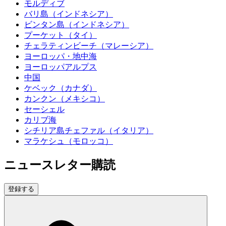
モルディブ
バリ島（インドネシア）
ビンタン島（インドネシア）
プーケット（タイ）
チェラティンビーチ（マレーシア）
ヨーロッパ・地中海
ヨーロッパアルプス
中国
ケベック（カナダ）
カンクン（メキシコ）
セーシェル
カリブ海
シチリア島チェファル（イタリア）
マラケシュ（モロッコ）
ニュースレター購読
登録する