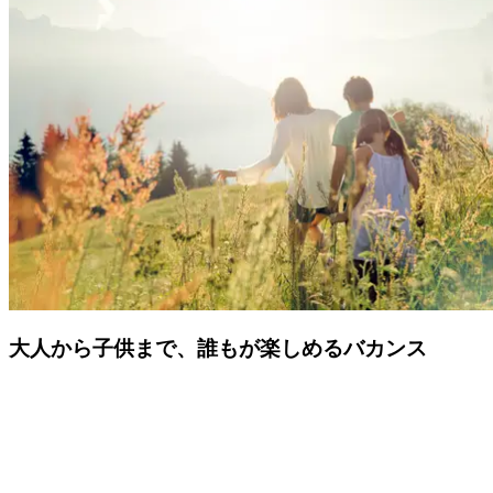
クラブメッドでは、他に類をみない究極のオールインクルー
シブ・ホリデーをご提供しています。どのリゾートを訪れて
も、クラブメッドならではの体験、発見、サービス、そして
細やかな工夫が「オールインクルーシブ」。ワールドクラス
の美食はもちろん、資格を持つキッズケアスタッフ、バーテ
ンダー、シルク・ドゥ・ソレイユとの提携に至るまで、すべ
てにおける極上の感動をお約束します。
クラブメッドは、ご宿泊、プレミアムなオープンバー、スポ
ーツやアクティビィ、キッズケアはもちろん、より滞在を快
適にするオプションも含め、ご滞在時のすべてにおいてお客
様をお世話いたします。
大人から子供まで、誰もが楽しめるバカンス