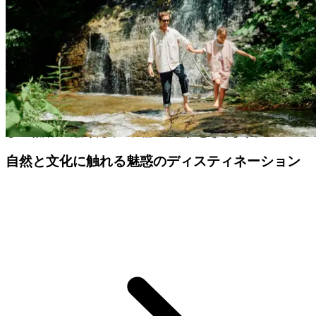
り、家族全員が楽しむことができます。スパでのんびりした
り、カップルだけの充実したひとときを過ごしたり。ビーチ
に寝転んで自然に身をゆだね、元気をチャージするのも良い
でしょう。
お客様がオールインクルーシブ・ホリデーを選ぶ理由。それ
が、気分転換のためでも、エンターテイメントのためでも、
予算が限られているためでも、あるいはそのすべてであって
も。その選択は、カップルであれ家族であれ、世界で最も美
しい場所に出会うための、極上の選択となります。
自然と文化に触れる魅惑のディスティネーション