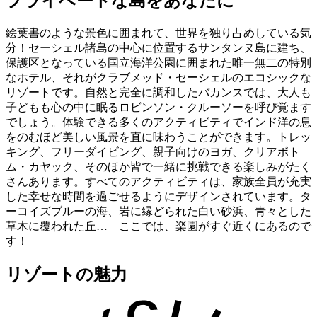
プライベートな島をあなたに
絵葉書のような景色に囲まれて、世界を独り占めしている気
分！セーシェル諸島の中心に位置するサンタンヌ島に建ち、
保護区となっている国立海洋公園に囲まれた唯一無二の特別
なホテル、それがクラブメッド・セーシェルのエコシックな
リゾートです。自然と完全に調和したバカンスでは、大人も
子どもも心の中に眠るロビンソン・クルーソーを呼び覚ます
でしょう。体験できる多くのアクティビティでインド洋の息
をのむほど美しい風景を直に味わうことができます。トレッ
キング、フリーダイビング、親子向けのヨガ、クリアボト
ム・カヤック、そのほか皆で一緒に挑戦できる楽しみがたく
さんあります。すべてのアクティビティは、家族全員が充実
した幸せな時間を過ごせるようにデザインされています。タ
ーコイズブルーの海、岩に縁どられた白い砂浜、青々とした
草木に覆われた丘… ここでは、楽園がすぐ近くにあるので
す！
リゾートの魅力