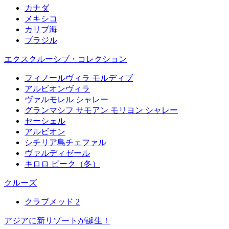
カナダ
メキシコ
カリブ海
ブラジル
エクスクルーシブ・コレクション
フィノールヴィラ モルディブ
アルビオンヴィラ
ヴァルモレル シャレー
グランマシフ サモアン モリヨン シャレー
セーシェル
アルビオン
シチリア島チェファル
ヴァルディゼール
キロロ ピーク（冬）
クルーズ
クラブメッド 2
アジアに新リゾートが誕生！