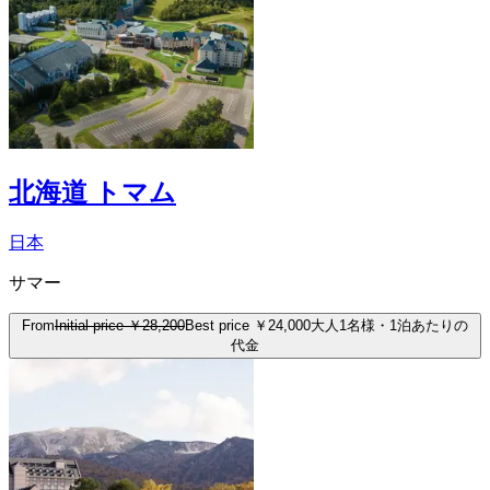
北海道 トマム
日本
サマー
From
Initial price
￥28,200
Best price
￥24,000
大人1名様・1泊あたりの
代金