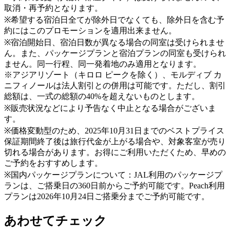
取消・再予約となります。
※希望する宿泊日全てが除外日でなくても、除外日を含む予
約にはこのプロモーションを適用出来ません。
※宿泊開始日、宿泊日数が異なる場合の同室は受けられませ
ん。また、パッケージプランと宿泊プランの同室も受けられ
ません。同一行程、同一発着地のみ適用となります。
※アジアリゾート（キロロ ピークを除く）、モルディブ カ
ニフィノールは法人割引との併用は可能です。ただし、割引
総額は、一式の総額の40%を超えないものとします。
※販売状況などにより予告なく中止となる場合がございま
す。
※価格変動型のため、2025年10月31日までのベストプライス
保証期間終了後は旅行代金が上がる場合や、対象客室が売り
切れる場合があります。お得にご利用いただくため、早めの
ご予約をおすすめします。
※国内パッケージプランについて：JAL利用のパッケージプ
ランは、ご搭乗日の360日前からご予約可能です。Peach利用
プランは2026年10月24日ご搭乗分までご予約可能です。
あわせてチェック