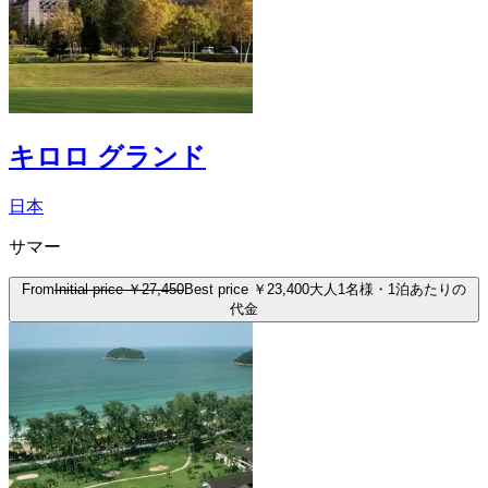
キロロ グランド
日本
サマー
From
Initial price
￥27,450
Best price
￥23,400
大人1名様・1泊あたりの
代金