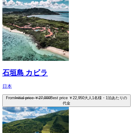
石垣島 カビラ
日本
From
Initial price
￥27,000
Best price
￥22,950
大人1名様・1泊あたりの
代金