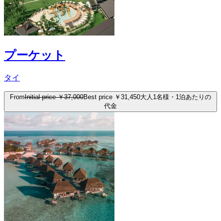
プーケット
タイ
From
Initial price
￥37,000
Best price
￥31,450
大人1名様・1泊あたりの
代金