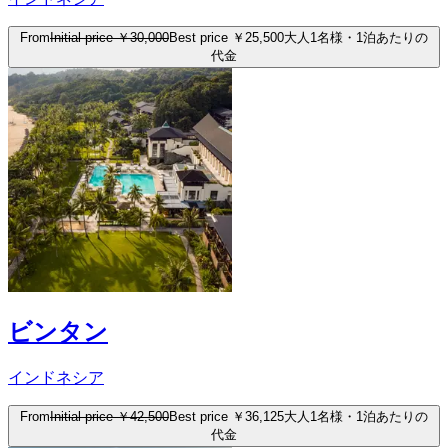
From
Initial price
￥30,000
Best price
￥25,500
大人1名様・1泊あたりの
代金
ビンタン
インドネシア
From
Initial price
￥42,500
Best price
￥36,125
大人1名様・1泊あたりの
代金