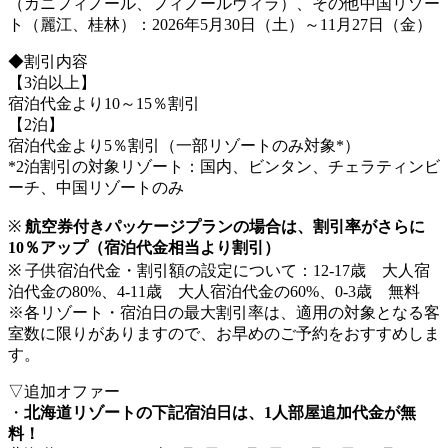
（カニフィノール、フィノールヴィラ）、その他中国リゾー
ト（麗江、桂林）：2026年5月30日（土）～11月27日（金）
◆割引内容
【3泊以上】
宿泊代金より10～15％割引
【2泊】
宿泊代金より5％割引（一部リゾートのみ対象*）
*2泊割引の対象リゾート：国内、ビンタン、チェラティンビ
ーチ、中国リゾートのみ
※
航空券付きパッケージプランの場合は、割引率がさらに
10％アップ（宿泊代金相当より割引）
※ 子供宿泊代金・割引額の設定について：12-17歳 大人宿
泊代金の80%、4-11歳 大人宿泊代金の60%、0-3歳 無料
※各リゾート・宿泊日の最大割引率は、適用の対象となる客
室数に限りがありますので、お早めのご予約をおすすめしま
す。
▽追加オファー
・
北海道リゾートの下記宿泊日は、1人部屋追加代金が無
料！