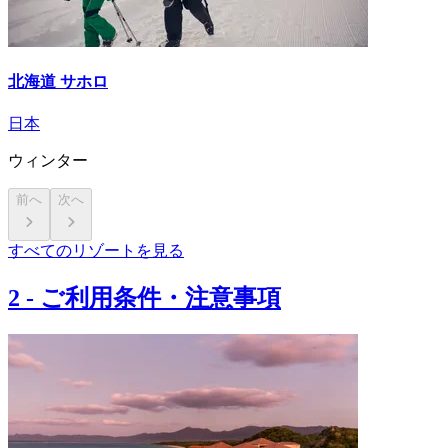
北海道 サホロ
日本
ウィンター
前へ
次へ
すべてのリゾートを見る
2
-
ご利⽤条件・注意事項