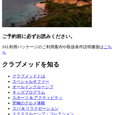
ご予約前に必ずお読みください。
JAL利用パッケージのご利用案内や取扱条件説明書面は
こち
ら
クラブメッドを知る
クラブメッドとは
スペシャルオファー
オールインクルーシブ
キッズプログラム
スポーツ & アクティビティ​
究極のグルメ体験
スパ & リラクゼーション
エクスクルーシブ・コレクション