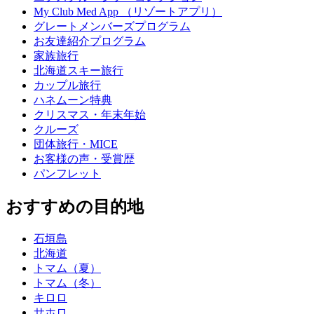
My Club Med App （リゾートアプリ）
グレートメンバーズプログラム
お友達紹介プログラム
家族旅行
北海道スキー旅行
カップル旅行
ハネムーン特典
クリスマス・年末年始
クルーズ
団体旅行・MICE
お客様の声・受賞歴
パンフレット
おすすめの目的地
石垣島
北海道
トマム（夏）
トマム（冬）
キロロ
サホロ