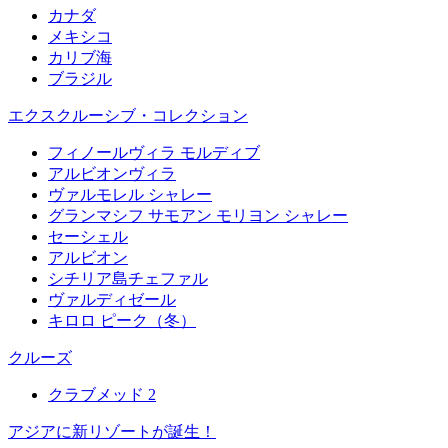
カナダ
メキシコ
カリブ海
ブラジル
エクスクルーシブ・コレクション
フィノールヴィラ モルディブ
アルビオンヴィラ
ヴァルモレル シャレー
グランマシフ サモアン モリヨン シャレー
セーシェル
アルビオン
シチリア島チェファル
ヴァルディゼール
キロロ ピーク（冬）
クルーズ
クラブメッド 2
アジアに新リゾートが誕生！