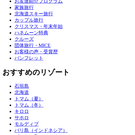
お友達紹介プログラム
家族旅行
北海道スキー旅行
カップル旅行
クリスマス・年末年始
ハネムーン特典
クルーズ
団体旅行・MICE
お客様の声・受賞歴
パンフレット
おすすめのリゾート
石垣島
北海道
トマム（夏）
トマム（冬）
キロロ
サホロ
モルディブ
バリ島（インドネシア）