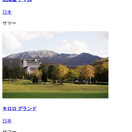
日本
サマー
キロロ グランド
日本
サマー