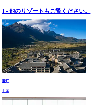
1
-
他のリゾートもご覧ください。
麗江
中国