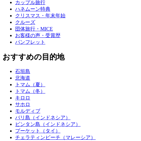
カップル旅行
ハネムーン特典
クリスマス・年末年始
クルーズ
団体旅行・MICE
お客様の声・受賞歴
パンフレット
おすすめの目的地
石垣島
北海道
トマム（夏）
トマム（冬）
キロロ
サホロ
モルディブ
バリ島（インドネシア）
ビンタン島（インドネシア）
プーケット（タイ）
チェラティンビーチ（マレーシア）