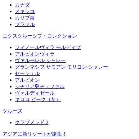
カナダ
メキシコ
カリブ海
ブラジル
エクスクルーシブ・コレクション
フィノールヴィラ モルディブ
アルビオンヴィラ
ヴァルモレル シャレー
グランマシフ サモアン モリヨン シャレー
セーシェル
アルビオン
シチリア島チェファル
ヴァルディゼール
キロロ ピーク（冬）
クルーズ
クラブメッド 2
アジアに新リゾートが誕生！