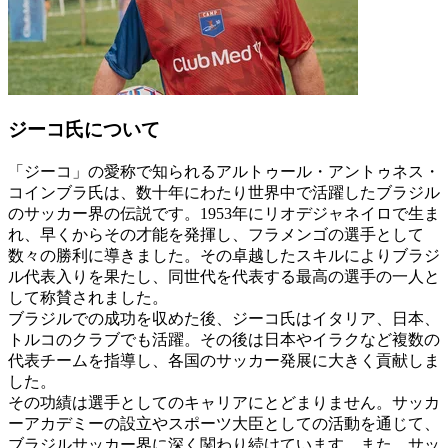
ジーコ氏について
「ジーコ」の愛称で知られるアルトゥール・アントゥネス・
コインブラ氏は、数十年にわたり世界中で活躍したブラジル
のサッカー界の伝説です。1953年にリオデジャネイロで生ま
れ、早くからその才能を発揮し、フラメンゴの選手として
数々の勝利に導きました。その卓越したスキルによりブラジ
ル代表入りを果たし、同世代を代表する最高の選手の一人と
して称賛されました。
ブラジルでの成功を収めた後、ジーコ氏はイタリア、日本、
トルコのクラブでも活躍。その後は日本やイラクなど複数の
代表チームを指導し、各国のサッカー発展に大きく貢献しま
した。
その功績は選手としてのキャリアにとどまりません。サッカ
ーアカデミーの設立やスポーツ大臣としての活動を通じて、
ブラジルサッカー界に深く関わり続けています。また、サッ