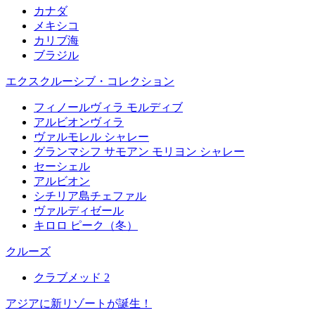
カナダ
メキシコ
カリブ海
ブラジル
エクスクルーシブ・コレクション
フィノールヴィラ モルディブ
アルビオンヴィラ
ヴァルモレル シャレー
グランマシフ サモアン モリヨン シャレー
セーシェル
アルビオン
シチリア島チェファル
ヴァルディゼール
キロロ ピーク（冬）
クルーズ
クラブメッド 2
アジアに新リゾートが誕生！