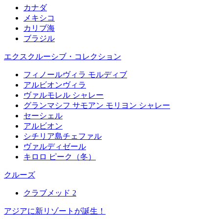
カナダ
メキシコ
カリブ海
ブラジル
エクスクルーシブ・コレクション
フィノールヴィラ モルディブ
アルビオンヴィラ
ヴァルモレル シャレー
グランマシフ サモアン モリヨン シャレー
セーシェル
アルビオン
シチリア島チェファル
ヴァルディゼール
キロロ ピーク（冬）
クルーズ
クラブメッド 2
アジアに新リゾートが誕生！