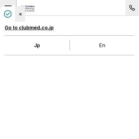
Open main navigation
コン
Club Med meetings and events page
Go to clubmed.co.jp
Jp
En
マレーシア
チェラティンビーチ
Get a quote
Previous picture of チェラティンビーチ
Nex